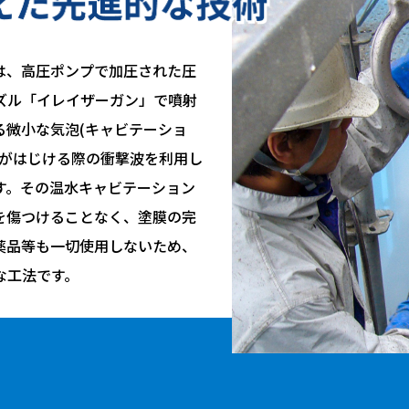
は、高圧ポンプで加圧された圧
ズル「イレイザーガン」で噴射
る微小な気泡(キャビテーショ
泡がはじける際の衝撃波を利用し
す。その温水キャビテーション
を傷つけることなく、塗膜の完
薬品等も一切使用しないため、
な工法です。