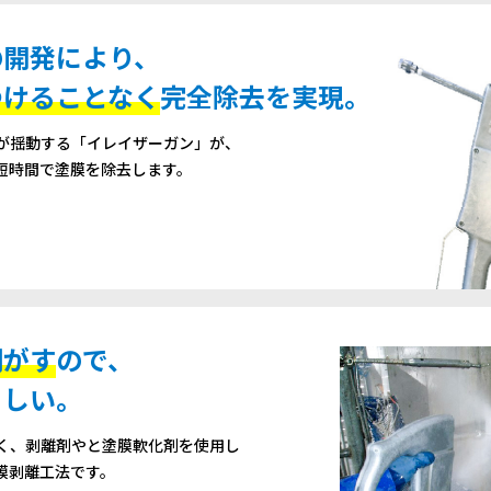
の開発により、
つけることなく
完全除去を実現。
が揺動する「イレイザーガン」が、
短時間で塗膜を除去します。
剥がす
ので、
さしい。
く、剥離剤やと塗膜軟化剤を使用し
膜剥離工法です。