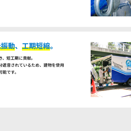
低振動
、
工期短縮
。
き、短工期に貢献。
分遮音されているため、建物を使用
可能です。