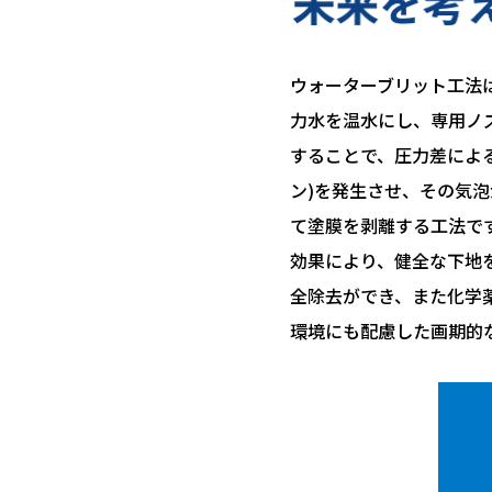
ウォーターブリット工法
力水を温水にし、専用ノ
することで、圧力差によ
ン)を発生させ、その気
て塗膜を剥離する工法で
効果により、健全な下地
全除去ができ、また化学
環境にも配慮した画期的